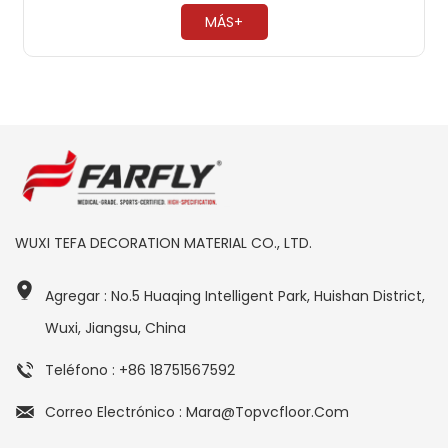
necesario encerar ​
MÁS+
WUXI TEFA DECORATION MATERIAL CO., LTD.
Agregar : No.5 Huaqing Intelligent Park, Huishan District,
Wuxi, Jiangsu, China
Teléfono : +86 18751567592
Correo Electrónico : Mara@topvcfloor.com