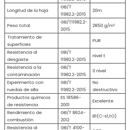
GB/T
Longitud de la hoja
20m
11982.2-2015
GB/T11982.2-
Peso total
2850 g/m²
2015
Tratamiento de
PUR
superficies
Resistencia al
GB/T
nivel t
desgaste
11982.2-2015
Resistencia a la
GB/T
0 nivel
contaminación
11982.2-2015
Experimento con
GB/T
No
ruedas de silla
11982.2-2015
destructivo
Productos químicos
ES 18586-
Excelente
de resistencia
2001
Rendimiento de
GB/T 8624-
B1(C-s1,tO)
combustión
2012
Resistencia al
GB/T 4100-