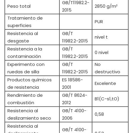
GB/T11982.2-
Peso total
2850 g/m²
2015
Tratamiento de
PUR
superficies
Resistencia al
GB/T
nivel t
desgaste
11982.2-2015
Resistencia a la
GB/T
0 nivel
contaminación
11982.2-2015
Experimento con
GB/T
No
ruedas de silla
11982.2-2015
destructivo
Productos químicos
ES 18586-
Excelente
de resistencia
2001
Rendimiento de
GB/T 8624-
B1(C-s1,tO)
combustión
2012
Resistencia al
GB/T 4100-
0,58
deslizamiento seco
2006
Resistencia al
GB/T 4100-