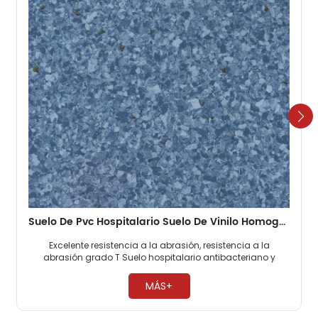
Suelo De Pvc Hospitalario Suelo De Vinilo Homogéneo De 2 Mm
Excelente resistencia a la abrasión, resistencia a la
abrasión grado T Suelo hospitalario antibacteriano y
antimoho, 0 formaldehído. Fácil mantenimiento, no es
necesario encerar ​
MÁS+