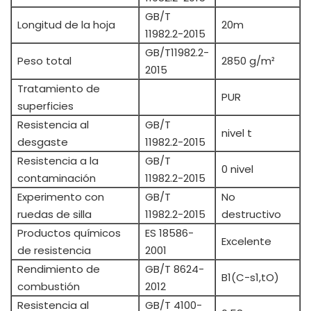
GB/T
Longitud de la hoja
20m
11982.2-2015
GB/T11982.2-
Peso total
2850 g/m²
2015
Tratamiento de
PUR
superficies
Resistencia al
GB/T
nivel t
desgaste
11982.2-2015
Resistencia a la
GB/T
0 nivel
contaminación
11982.2-2015
Experimento con
GB/T
No
ruedas de silla
11982.2-2015
destructivo
Productos químicos
ES 18586-
Excelente
de resistencia
2001
Rendimiento de
GB/T 8624-
B1(C-s1,tO)
combustión
2012
Resistencia al
GB/T 4100-