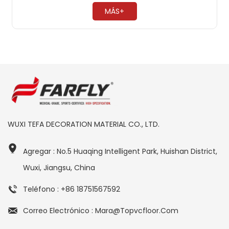
necesario encerar ​
MÁS+
WUXI TEFA DECORATION MATERIAL CO., LTD.
Agregar : No.5 Huaqing Intelligent Park, Huishan District,
Wuxi, Jiangsu, China
Teléfono : +86 18751567592
Correo Electrónico : Mara@topvcfloor.com