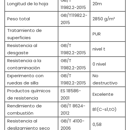
GB/T
Longitud de la hoja
20m
11982.2-2015
GB/T11982.2-
Peso total
2850 g/m²
2015
Tratamiento de
PUR
superficies
Resistencia al
GB/T
nivel t
desgaste
11982.2-2015
Resistencia a la
GB/T
0 nivel
contaminación
11982.2-2015
Experimento con
GB/T
No
ruedas de silla
11982.2-2015
destructivo
Productos químicos
ES 18586-
Excelente
de resistencia
2001
Rendimiento de
GB/T 8624-
B1(C-s1,tO)
combustión
2012
Resistencia al
GB/T 4100-
0,58
deslizamiento seco
2006