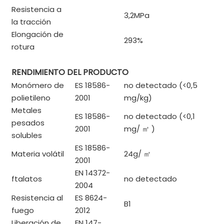
Resistencia a
3,2MPa
la tracción
Elongación de
293%
rotura
RENDIMIENTO DEL PRODUCTO
Monómero de
ES 18586-
no detectado (<0,5
polietileno
2001
mg/kg)
Metales
ES 18586-
no detectado (<0,1
pesados ​​
2001
mg/
㎡
)
solubles
ES 18586-
Materia volátil
24g/
㎡
2001
EN 14372-
ftalatos
no detectado
2004
Resistencia al
ES 8624-
B1
fuego
2012
Liberación de
EN 147-