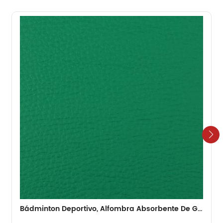
Bádminton Deportivo, Alfombra Absorbente De Golpes Para Suelo De PVC, 4,5mm, Viejo, Barato