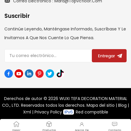
Correo Electrónico : Mara@topvcfloor.com
Suscribir
Continúe Leyendo, Manténgase Informado, Suscríbase Y Le
Invitamos A Que Nos Cuente Lo Que Piensa.
Entregar
Derechos de autor © 2026 WUXI TEFA DECORATION MATERIAL
CO., LTD. Reservados todos los derechos.
Mapa del sitio
|
Blog
|
Xml
|
Privacy Policy
Red compatible
Hogar
Productos
Acerca De
Contacto