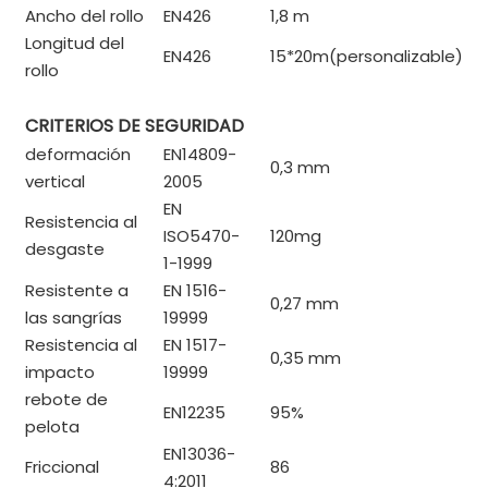
Ancho del rollo
EN426
1,8 m
Longitud del
EN426
15*20m(personalizable)
rollo
CRITERIOS DE SEGURIDAD
deformación
EN14809-
0,3 mm
vertical
2005
EN
Resistencia al
ISO5470-
120mg
desgaste
1-1999
Resistente a
EN 1516-
0,27 mm
las sangrías
19999
Resistencia al
EN 1517-
0,35 mm
impacto
19999
rebote de
EN12235
95%
pelota
EN13036-
Friccional
86
4:2011