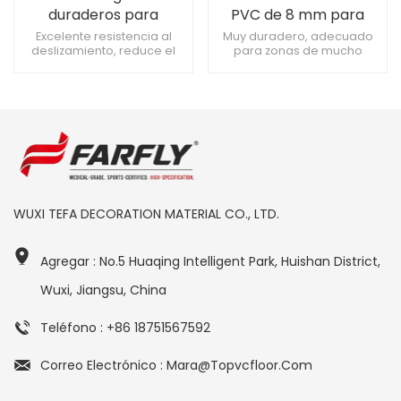
duraderos para
PVC de 8 mm para
canchas de baloncesto
baldosas de canchas
Excelente resistencia al
Muy duradero, adecuado
deslizamiento, reduce el
para zonas de mucho
de PVC de 8 mm
deportivas
riesgo de caídas. Fácil de
tránsito Reduce el riesgo de
reparar, rentable Alta
lesiones, más seguro para
resistencia, soporta
los deportistas. Mejora la
equipos pesados.
tracción, mejora el
movimiento.
WUXI TEFA DECORATION MATERIAL CO., LTD.
Agregar : No.5 Huaqing Intelligent Park, Huishan District,
Wuxi, Jiangsu, China
Teléfono : +86 18751567592
Correo Electrónico : Mara@topvcfloor.com