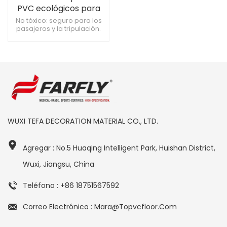
PVC ecológicos para
cabinas de aviones
No tóxico: seguro para los
pasajeros y la tripulación.
Resistente a rayones:
Mantiene su apariencia
intacta. Rentable: La
durabilidad duradera
reduce los costos de
reemplazo.
WUXI TEFA DECORATION MATERIAL CO., LTD.
Agregar : No.5 Huaqing Intelligent Park, Huishan District,
Wuxi, Jiangsu, China
Teléfono : +86 18751567592
Correo Electrónico : Mara@topvcfloor.com