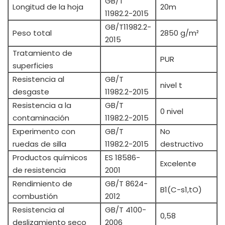
GB/T
Longitud de la hoja
20m
11982.2-2015
GB/T11982.2-
Peso total
2850 g/m²
2015
Tratamiento de
PUR
superficies
Resistencia al
GB/T
nivel t
desgaste
11982.2-2015
Resistencia a la
GB/T
0 nivel
contaminación
11982.2-2015
Experimento con
GB/T
No
ruedas de silla
11982.2-2015
destructivo
Productos químicos
ES 18586-
Excelente
de resistencia
2001
Rendimiento de
GB/T 8624-
B1(C-s1,tO)
combustión
2012
Resistencia al
GB/T 4100-
0,58
deslizamiento seco
2006