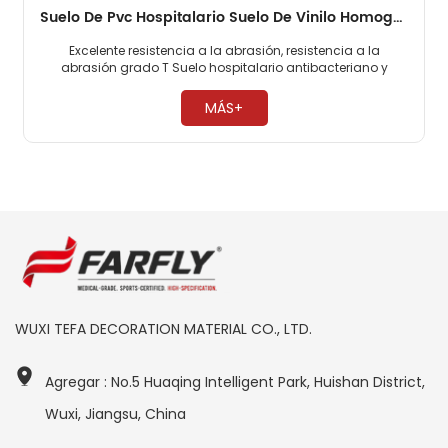
Suelo De Pvc Hospitalario Suelo De Vinilo Homogéneo De 2 Mm
Excelente resistencia a la abrasión, resistencia a la
abrasión grado T Suelo hospitalario antibacteriano y
antimoho, 0 formaldehído. Fácil mantenimiento, no es
necesario encerar ​
MÁS+
WUXI TEFA DECORATION MATERIAL CO., LTD.
Agregar : No.5 Huaqing Intelligent Park, Huishan District,
Wuxi, Jiangsu, China