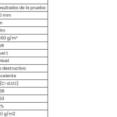
esultados de la prueba
,0 mm
m
0m
850 g/m²
UR
vel t
nivel
o destructivo
xcelente
(C-s1,tO)
,58
53
2%
0,1 g/m2