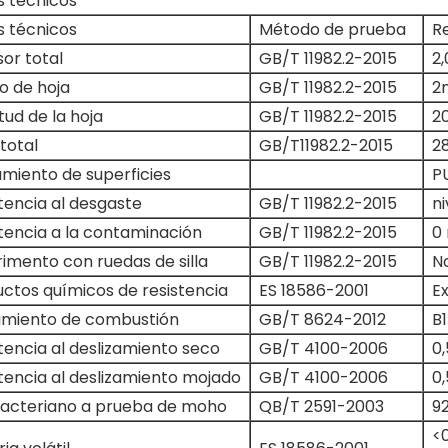
s técnicos
s técnicos
Método de prueba
R
or total
GB/T 11982.2-2015
2
o de hoja
GB/T 11982.2-2015
2
tud de la hoja
GB/T 11982.2-2015
2
total
GB/T11982.2-2015
2
miento de superficies
P
tencia al desgaste
GB/T 11982.2-2015
ni
tencia a la contaminación
GB/T 11982.2-2015
0 
imento con ruedas de silla
GB/T 11982.2-2015
N
ctos químicos de resistencia
ES 18586-2001
E
imiento de combustión
GB/T 8624-2012
B1
tencia al deslizamiento seco
GB/T 4100-2006
0
tencia al deslizamiento mojado
GB/T 4100-2006
0,
bacteriano a prueba de moho
QB/T 2591-2003
9
<