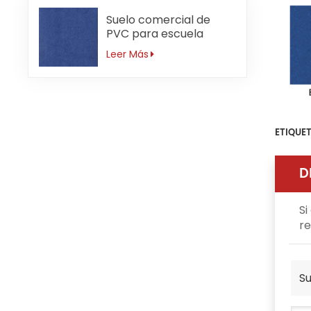
Suelo comercial de
PVC para escuela
primaria antideslizante
Leer Más
de 3mm
ETIQUET
D
Si
re
Su