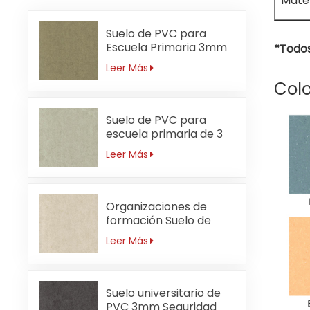
Mater
Suelo de PVC para
Escuela Primaria 3mm
*Todos
Sin Formaldehído
Leer Más
Colo
Suelo de PVC para
escuela primaria de 3
mm resistente a ácidos
Leer Más
y álcalis
Organizaciones de
formación Suelo de
PVC 3mm
Leer Más
Antibacteriano
Suelo universitario de
PVC 3mm Seguridad