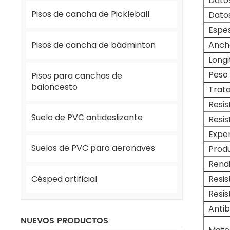
Dato
Pisos de cancha de Pickleball
Dato
Espes
Pisos de cancha de bádminton
Anch
Longi
Peso 
Pisos para canchas de
baloncesto
Trata
Resis
Suelo de PVC antideslizante
Resis
Exper
Suelos de PVC para aeronaves
Produ
Rend
Resis
Césped artificial
Resis
Anti
NUEVOS PRODUCTOS