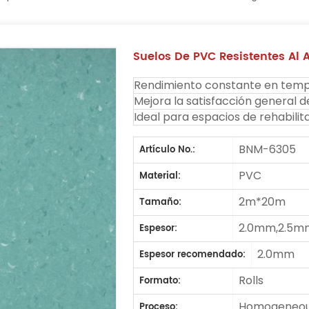
Suelos De PVC Resistentes Al A
Rendimiento constante en tempe
Mejora la satisfacción general d
Ideal para espacios de rehabilita
BNM-6305
Artículo No.:
PVC
Material:
2m*20m
Tamaño:
2.0mm,2.5m
Espesor:
2.0mm
Espesor recomendado:
Rolls
Formato:
Homogeneous
Proceso: