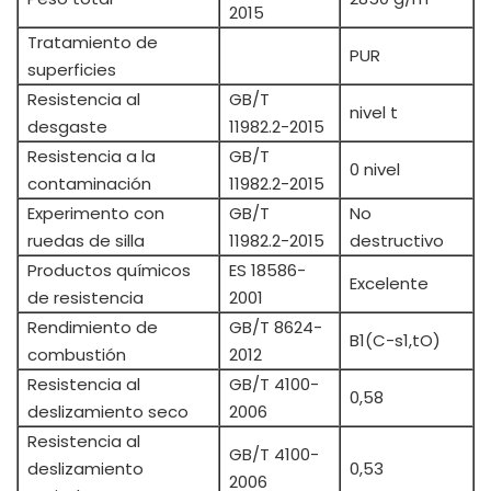
2015
Tratamiento de
PUR
superficies
Resistencia al
GB/T
nivel t
desgaste
11982.2-2015
Resistencia a la
GB/T
0 nivel
contaminación
11982.2-2015
Experimento con
GB/T
No
ruedas de silla
11982.2-2015
destructivo
Productos químicos
ES 18586-
Excelente
de resistencia
2001
Rendimiento de
GB/T 8624-
B1(C-s1,tO)
combustión
2012
Resistencia al
GB/T 4100-
0,58
deslizamiento seco
2006
Resistencia al
GB/T 4100-
deslizamiento
0,53
2006