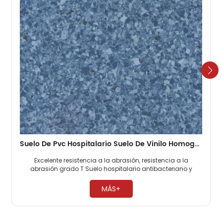
Suelo De Pvc Hospitalario Suelo De Vinilo Homogéneo De 2 Mm
Excelente resistencia a la abrasión, resistencia a la
abrasión grado T Suelo hospitalario antibacteriano y
antimoho, 0 formaldehído. Fácil mantenimiento, no es
necesario encerar ​
MÁS+