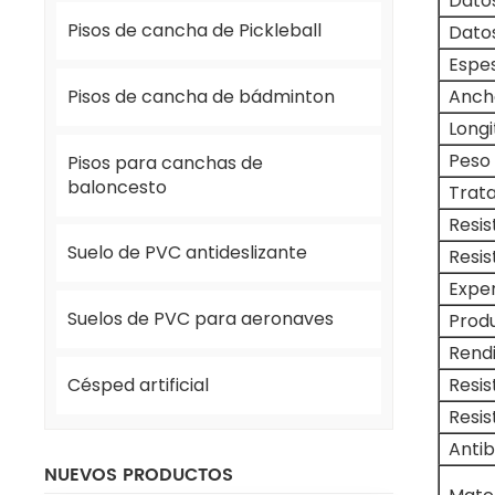
Dato
Pisos de cancha de Pickleball
Dato
Espes
Pisos de cancha de bádminton
Anch
Longi
Peso 
Pisos para canchas de
baloncesto
Trata
Resis
Suelo de PVC antideslizante
Resis
Exper
Suelos de PVC para aeronaves
Produ
Rend
Resis
Césped artificial
Resis
Anti
NUEVOS PRODUCTOS