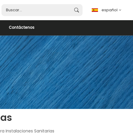
español
Contáctenos
español
English
français
português
العربية
cas
 Instalaciones Sanitarias