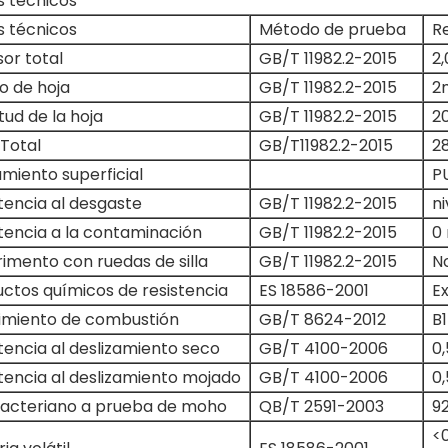
s técnicos
s técnicos
Método de prueba
R
or total
GB/T 11982.2-2015
2
o de hoja
GB/T 11982.2-2015
2
tud de la hoja
GB/T 11982.2-2015
2
Total
GB/T11982.2-2015
2
miento superficial
P
tencia al desgaste
GB/T 11982.2-2015
ni
tencia a la contaminación
GB/T 11982.2-2015
0 
imento con ruedas de silla
GB/T 11982.2-2015
N
ctos químicos de resistencia
ES 18586-2001
E
imiento de combustión
GB/T 8624-2012
B1
tencia al deslizamiento seco
GB/T 4100-2006
0
tencia al deslizamiento mojado
GB/T 4100-2006
0,
bacteriano a prueba de moho
QB/T 2591-2003
9
<