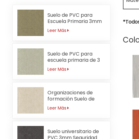
Mater
Suelo de PVC para
Escuela Primaria 3mm
*Todos
Sin Formaldehído
Leer Más
Colo
Suelo de PVC para
escuela primaria de 3
mm resistente a ácidos
Leer Más
y álcalis
Organizaciones de
formación Suelo de
PVC 3mm
Leer Más
Antibacteriano
Suelo universitario de
PVC 3mm Seguridad