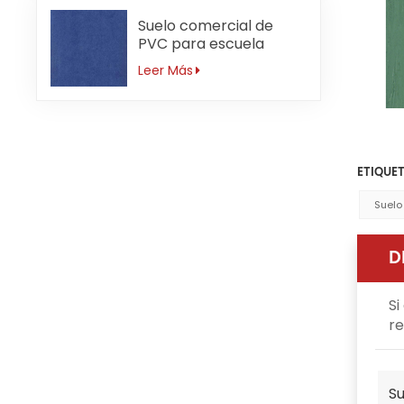
Suelo comercial de
PVC para escuela
primaria antideslizante
Leer Más
de 3mm
ETIQUET
Suelo
D
Si
re
Su