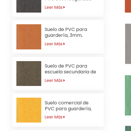
Leer Más
Suelo de PVC para
guardería, 3mm,
ignífugo, naranja
Leer Más
Suelo de PVC para
escuela secundaria de
3 mm resistente al
Leer Más
desgaste
Suelo comercial de
PVC para guardería,
resistente al agua,
Leer Más
3mm