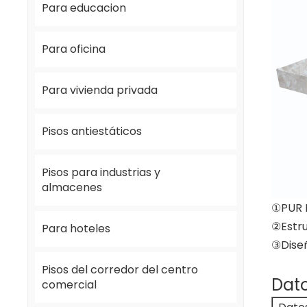
Para educacion
Para oficina
Para vivienda privada
Pisos antiestáticos
Pisos para industrias y
almacenes
①PUR P
②Estr
Para hoteles
③Diseñ
Pisos del corredor del centro
Dato
comercial