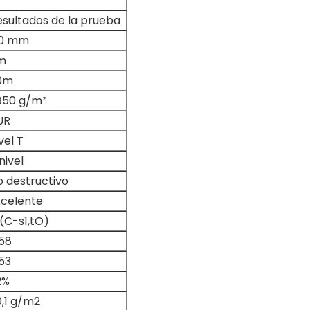
esultados de la prueba
,0 mm
m
0m
850 g/m²
UR
vel T
nivel
o destructivo
xcelente
(C-s1,tO)
,58
53
2%
0,1 g/m2