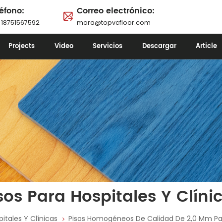
éfono:
Correo electrónico:
 18751567592
mara@topvcfloor.com
Projects
Video
Servicios
Descargar
Article
sos Para Hospitales Y Clíni
pitales Y Clínicas
Pisos Homogéneos De Calidad De 2,0 Mm Para