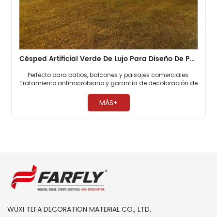
Césped Artificial Verde De Lujo Para Diseño De Paisajes Exteriores
Perfecto para patios, balcones y paisajes comerciales.
Tratamiento antimicrobiano y garantía de decoloración de
10 años. Recortar con un cúter para obtener formas
personalizadas ​
MÁS+
WUXI TEFA DECORATION MATERIAL CO., LTD.