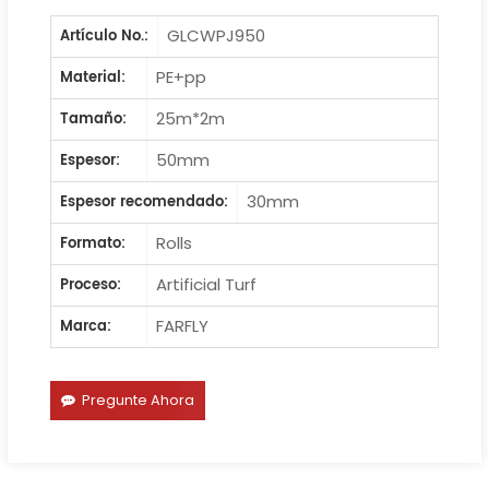
GLCWPJ950
Artículo No.:
PE+pp
Material:
25m*2m
Tamaño:
50mm
Espesor:
30mm
Espesor recomendado:
Rolls
Formato:
Artificial Turf
Proceso:
FARFLY
Marca:
Pregunte Ahora