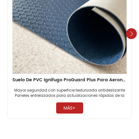
Suelo De PVC Ignífugo ProGuard Plus Para Aeronaves, Suelo De Cabina Resistente Para Aerolíneas Comerciales
Mayor seguridad con superficie texturizada antideslizante
Paneles entrelazados para actualizaciones rápidas de la
cabina Cumple con estrictos estándares de seguridad
contra incendios de aviación. ​
MÁS+