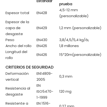
Estándar
prueba
4,5-12 mm
Espesor total
EN428
(personalizable)
Espesor de la
capa de
EN429
1,2 mm (personalizable)
desgaste
Peso
EN430
3,8/4,5/5,4 kg/
ã¡
Ancho del rollo
EN426
1,8 millones
Longitud del
EN426
15*20m(personalizable)
rollo
CRITERIOS DE SEGURIDAD
Deformación
EN14809-
0,3 mm
vertical
2005
EN
Resistencia al
ISO5470-
120 mg
desgaste
1-1999
Resistente a
EN 1516-
0,27 mm