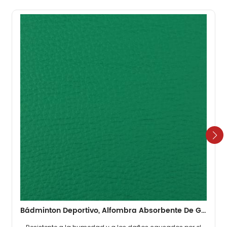
Bádminton Deportivo, Alfombra Absorbente De Golpes Para Suelo De PVC, 4,5mm, Viejo, Barato