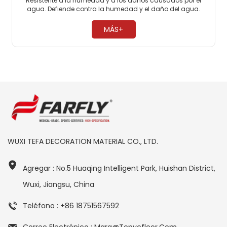
Resistente a la humedad y a los daños causados ​​por el
agua. Defiende contra la humedad y el daño del agua.
Escudos contra problemas de agua y humedad. ​
MÁS+
WUXI TEFA DECORATION MATERIAL CO., LTD.
Agregar : No.5 Huaqing Intelligent Park, Huishan District,
Wuxi, Jiangsu, China
Teléfono : +86 18751567592
Correo Electrónico : Mara@topvcfloor.com