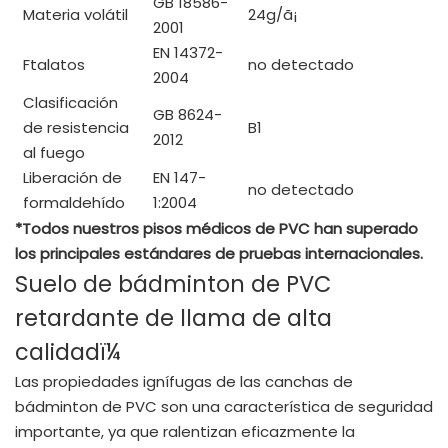
GB 18586-
Materia volátil
24g/
ã¡
2001
EN 14372-
Ftalatos
no detectado
2004
Clasificación
GB 8624-
de resistencia
B1
2012
al fuego
Liberación de
EN 147-
no detectado
formaldehído
1:2004
*Todos nuestros pisos médicos de PVC han superado
los principales estándares de pruebas internacionales.
Suelo de bádminton de PVC
retardante de llama de alta
calidadï¼
Las propiedades ignífugas de las canchas de
bádminton de PVC son una característica de seguridad
importante, ya que ralentizan eficazmente la