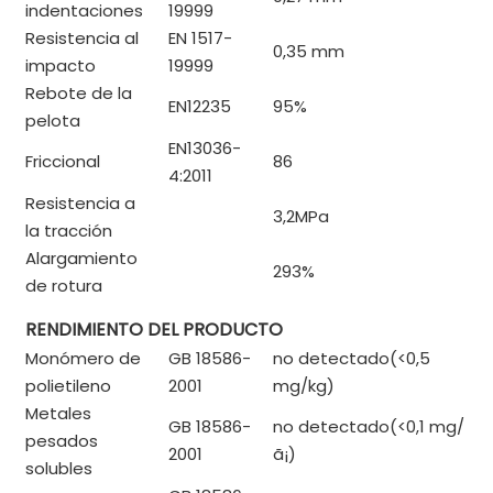
indentaciones
19999
Resistencia al
EN 1517-
0,35 mm
impacto
19999
Rebote de la
EN12235
95%
pelota
EN13036-
Friccional
86
4:2011
Resistencia a
3,2MPa
la tracción
Alargamiento
293%
de rotura
RENDIMIENTO DEL PRODUCTO
Monómero de
GB 18586-
no detectado(<0,5
polietileno
2001
mg/kg)
Metales
GB 18586-
no detectado(<0,1 mg/
pesados ​​
2001
ã¡
)
solubles