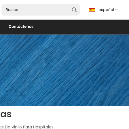
español
Contáctenos
español
English
français
português
العربية
cas
s De Vinilo Para Hospitales