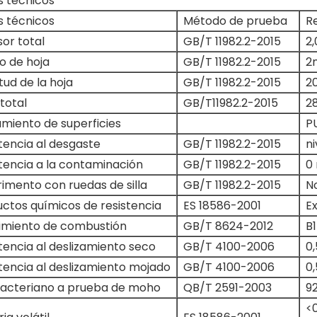
s técnicos
s técnicos
Método de prueba
R
or total
GB/T 11982.2-2015
2
o de hoja
GB/T 11982.2-2015
2
tud de la hoja
GB/T 11982.2-2015
2
total
GB/T11982.2-2015
2
miento de superficies
P
tencia al desgaste
GB/T 11982.2-2015
ni
tencia a la contaminación
GB/T 11982.2-2015
0 
imento con ruedas de silla
GB/T 11982.2-2015
N
ctos químicos de resistencia
ES 18586-2001
E
imiento de combustión
GB/T 8624-2012
B1
tencia al deslizamiento seco
GB/T 4100-2006
0
tencia al deslizamiento mojado
GB/T 4100-2006
0,
bacteriano a prueba de moho
QB/T 2591-2003
9
<