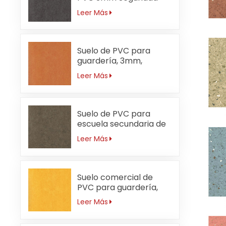
Leer Más
Suelo de PVC para
guardería, 3mm,
ignífugo, naranja
Leer Más
Suelo de PVC para
escuela secundaria de
3 mm resistente al
Leer Más
desgaste
Suelo comercial de
PVC para guardería,
resistente al agua,
Leer Más
3mm