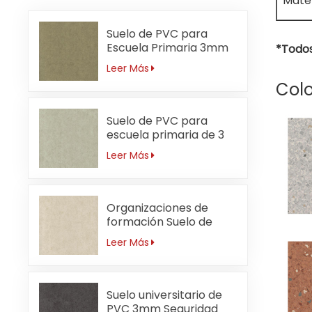
Mater
Suelo de PVC para
Escuela Primaria 3mm
*Todos
Sin Formaldehído
Leer Más
Colo
Suelo de PVC para
escuela primaria de 3
mm resistente a ácidos
Leer Más
y álcalis
Organizaciones de
formación Suelo de
PVC 3mm
Leer Más
Antibacteriano
Suelo universitario de
PVC 3mm Seguridad