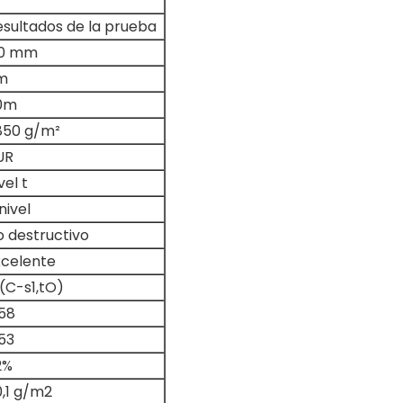
esultados de la prueba
,0 mm
m
0m
850 g/m²
UR
vel t
nivel
o destructivo
xcelente
(C-s1,tO)
,58
53
2%
0,1 g/m2