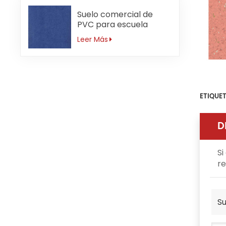
Suelo comercial de
PVC para escuela
primaria antideslizante
Leer Más
de 3mm
ETIQUET
D
Si
re
Su