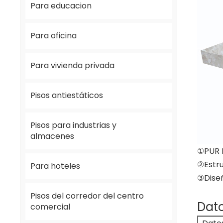
Para educacion
Para oficina
Para vivienda privada
Pisos antiestáticos
Pisos para industrias y
almacenes
①PUR P
②Estr
Para hoteles
③Diseñ
Pisos del corredor del centro
Dato
comercial