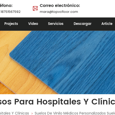
éfono:
Correo electrónico:
 18751567592
mara@topvcfloor.com
Projects
Video
Servicios
Descargar
Article
sos Para Hospitales Y Clíni
itales Y Clínicas
Suelos De Vinilo Médicos Personalizados Suelo