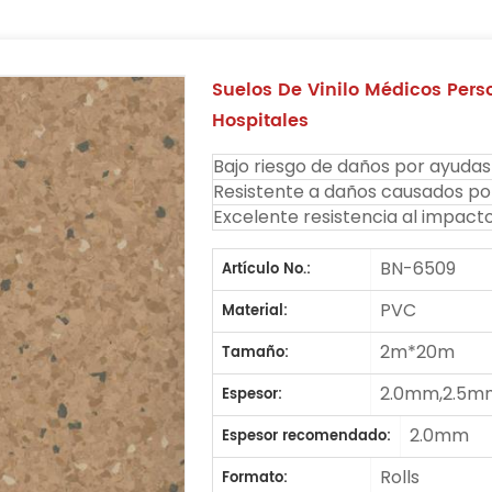
Suelos De Vinilo Médicos Pers
Hospitales
Bajo riesgo de daños por ayudas 
Resistente a daños causados ​​po
Excelente resistencia al impacto
BN-6509
Artículo No.:
PVC
Material:
2m*20m
Tamaño:
2.0mm,2.5m
Espesor:
2.0mm
Espesor recomendado:
Rolls
Formato: