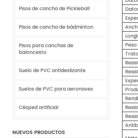
Dato
Pisos de cancha de Pickleball
Dato
Espes
Pisos de cancha de bádminton
Anch
Longi
Peso 
Pisos para canchas de
baloncesto
Trata
Resis
Suelo de PVC antideslizante
Resis
Exper
Suelos de PVC para aeronaves
Produ
Rend
Resis
Césped artificial
Resis
Anti
NUEVOS PRODUCTOS