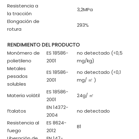
Resistencia a
3,2MPa
la tracción
Elongación de
293%
rotura
RENDIMIENTO DEL PRODUCTO
Monómero de
ES 18586-
no detectado (<0,5
polietileno
2001
mg/kg)
Metales
ES 18586-
no detectado (<0,1
pesados ​​
2001
mg/
㎡
)
solubles
ES 18586-
Materia volátil
24g/
㎡
2001
EN 14372-
ftalatos
no detectado
2004
Resistencia al
ES 8624-
B1
fuego
2012
Liberación de
EN 147-