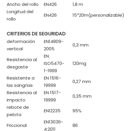
Ancho del rollo
EN426
1,8 m
Longitud del
EN426
15*20m(personalizable)
rollo
CRITERIOS DE SEGURIDAD
deformación
EN14809-
0,3 mm
vertical
2005
EN
Resistencia al
ISO5470-
120mg
desgaste
1-1999
Resistente a
EN 1516-
0,27 mm
las sangrías
19999
Resistencia al
EN 1517-
0,35 mm
impacto
19999
rebote de
EN12235
95%
pelota
EN13036-
Friccional
86
4:2011