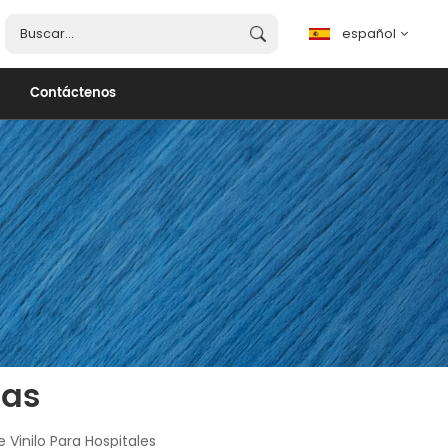
español
Contáctenos
español
English
français
português
العربية
cas
 Vinilo Para Hospitales