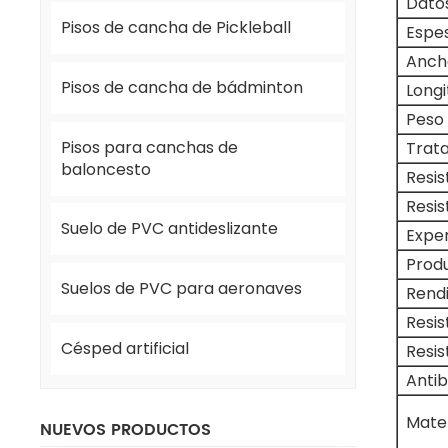
Dato
Pisos de cancha de Pickleball
Espes
Anch
Pisos de cancha de bádminton
Longi
Peso 
Pisos para canchas de
Trata
baloncesto
Resis
Resis
Suelo de PVC antideslizante
Exper
Produ
Suelos de PVC para aeronaves
Rend
Resis
Césped artificial
Resis
Anti
Mater
NUEVOS PRODUCTOS