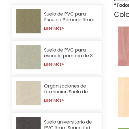
*Todos
Colo
Suelo de PVC para
Escuela Primaria 3mm
Sin Formaldehído
Leer Más
Suelo de PVC para
escuela primaria de 3
mm resistente a ácidos
Leer Más
y álcalis
Organizaciones de
formación Suelo de
PVC 3mm
Leer Más
Antibacteriano
Suelo universitario de
PVC 3mm Seguridad