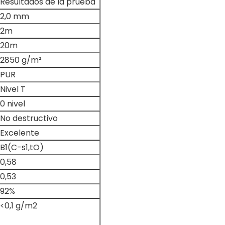
Resultados de la prueba
2,0 mm
2m
20m
2850 g/m²
PUR
Nivel T
0 nivel
No destructivo
Excelente
B1(C-s1,tO)
0,58
0,53
92%
<0,1 g/m2