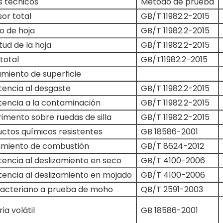
s técnicos
Método de prueba
or total
GB/T 11982.2-2015
o de hoja
GB/T 11982.2-2015
tud de la hoja
GB/T 11982.2-2015
total
GB/T11982.2-2015
miento de superficie
tencia al desgaste
GB/T 11982.2-2015
tencia a la contaminación
GB/T 11982.2-2015
imento sobre ruedas de silla
GB/T 11982.2-2015
ctos químicos resistentes
GB 18586-2001
imiento de combustión
GB/T 8624-2012
tencia al deslizamiento en seco
GB/T 4100-2006
tencia al deslizamiento en mojado
GB/T 4100-2006
bacteriano a prueba de moho
QB/T 2591-2003
ia volátil
GB 18586-2001