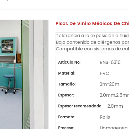
Pisos De Vinilo Médicos De Chi
Tolerancia a la exposición a flui
Bajo contenido de alérgenos par
Compatible con sistemas de cale
BNS-6316
Artículo No.:
PVC
Material:
2m*20m
Tamaño:
2.0mm,2.5m
Espesor:
2.0mm
Espesor recomendado:
Rolls
Formato:
Homogeneous
Proceso: