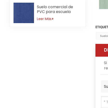
Suelo comercial de
PVC para escuela
primaria antideslizante
Leer Más
de 3mm
ETIQUET
Suelo
D
Si
re
Su