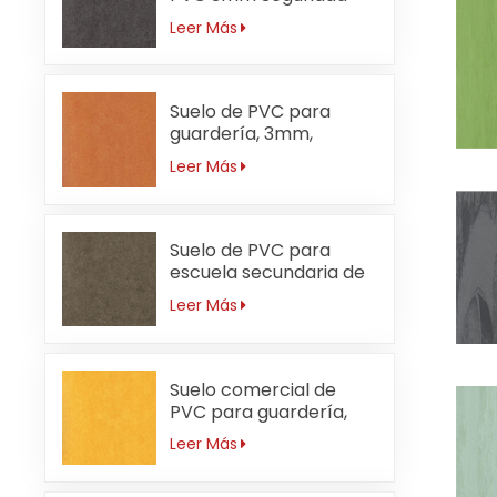
Leer Más
Suelo de PVC para
guardería, 3mm,
ignífugo, naranja
Leer Más
Suelo de PVC para
escuela secundaria de
3 mm resistente al
Leer Más
desgaste
Suelo comercial de
PVC para guardería,
resistente al agua,
Leer Más
3mm