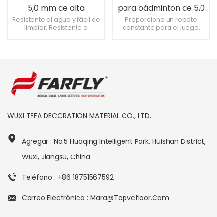
5,0 mm de alta
para bádminton de 5,0
elasticidad para todas
mm
Resistente al agua y fácil de
Proporciona un rebote
limpiar. Resistente a
constante para el juego.
las canchas
impactos, no se deforma
Variedad de colores,
fácilmente. Grosor
estéticamente agradable.
personalizable, se adapta a
Apto para diversas
las necesidades.
actividades deportivas.
WUXI TEFA DECORATION MATERIAL CO., LTD.
Agregar : No.5 Huaqing Intelligent Park, Huishan District,
Wuxi, Jiangsu, China
Teléfono : +86 18751567592
Correo Electrónico : Mara@topvcfloor.com