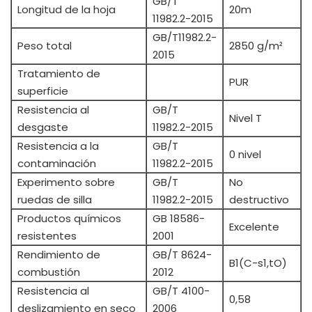
GB/T
Longitud de la hoja
20m
11982.2-2015
GB/T11982.2-
Peso total
2850 g/m²
2015
Tratamiento de
PUR
superficie
Resistencia al
GB/T
Nivel T
desgaste
11982.2-2015
Resistencia a la
GB/T
0 nivel
contaminación
11982.2-2015
Experimento sobre
GB/T
No
ruedas de silla
11982.2-2015
destructivo
Productos químicos
GB 18586-
Excelente
resistentes
2001
Rendimiento de
GB/T 8624-
B1(C-s1,tO)
combustión
2012
Resistencia al
GB/T 4100-
0,58
deslizamiento en seco
2006