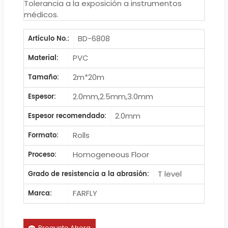
Tolerancia a la exposición a instrumentos
médicos.
BD-6808
Artículo No.:
PVC
Material:
2m*20m
Tamaño:
2.0mm,2.5mm,3.0mm
Espesor:
2.0mm
Espesor recomendado:
Rolls
Formato:
Homogeneous Floor
Proceso:
T level
Grado de resistencia a la abrasión:
FARFLY
Marca:
Pregunte Ahora