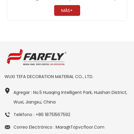
antimoho, 0 formaldehído. Fácil mantenimiento, no es
necesario encerar ​
MÁS+
WUXI TEFA DECORATION MATERIAL CO., LTD.
Agregar : No.5 Huaqing Intelligent Park, Huishan District,
Wuxi, Jiangsu, China
Teléfono : +86 18751567592
Correo Electrónico : Mara@topvcfloor.com