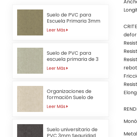
Ancho
Longit
Suelo de PVC para
Escuela Primaria 3mm
CRIT
Sin Formaldehído
Leer Más
defor
Resis
Resis
Suelo de PVC para
escuela primaria de 3
Resis
mm resistente a ácidos
rebot
Leer Más
y álcalis
Fricc
Resis
Organizaciones de
Elong
formación Suelo de
PVC 3mm
Leer Más
REND
Antibacteriano
Monóm
Suelo universitario de
Metal
PVC 3mm Seguridad