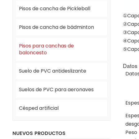
Pisos de cancha de Pickleball
①Capa
②Capa
Pisos de cancha de bádminton
③Capa 
④Capa
Pisos para canchas de
⑤Capa
baloncesto
Datos 
Suelo de PVC antideslizante
Datos
Suelos de PVC para aeronaves
Espes
Césped artificial
Espes
desg
Peso
NUEVOS PRODUCTOS