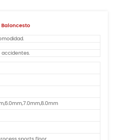
 Baloncesto
comodidad.
s accidentes.
m,6.0mm,7.0mm,8.0mm
ocess sports floor