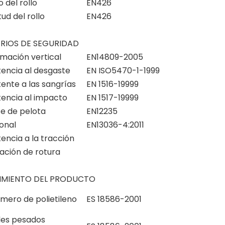
 del rollo
EN426
ud del rollo
EN426
ERIOS DE SEGURIDAD
mación vertical
EN14809-2005
tencia al desgaste
EN ISO5470-1-1999
tente a las sangrías
EN 1516-19999
tencia al impacto
EN 1517-19999
e de pelota
EN12235
ional
EN13036-4:2011
tencia a la tracción
ación de rotura
IMIENTO DEL PRODUCTO
ero de polietileno
ES 18586-2001
es pesados ​​