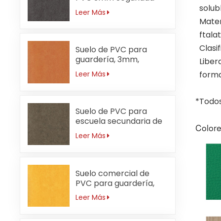
solub
Leer Más
Mater
ftala
Clasi
Suelo de PVC para
guardería, 3mm,
Liber
ignífugo, naranja
form
Leer Más
*Todos
Suelo de PVC para
escuela secundaria de
Colore
3 mm resistente al
Leer Más
desgaste
Suelo comercial de
PVC para guardería,
resistente al agua,
Leer Más
3mm