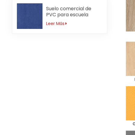
Suelo comercial de
PVC para escuela
primaria antideslizante
Leer Más
de 3mm