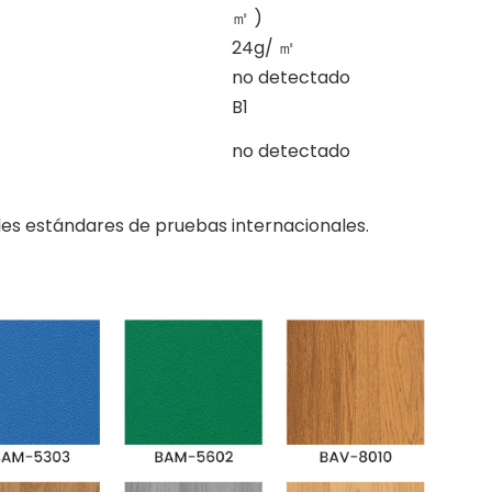
㎡
)
24g/
㎡
no detectado
B1
no detectado
es estándares de pruebas internacionales.