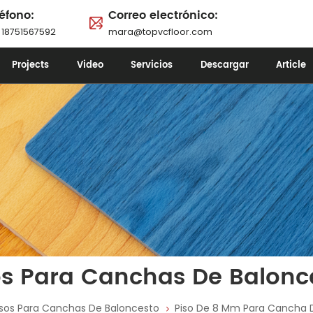
éfono:
Correo electrónico:
 18751567592
mara@topvcfloor.com
Projects
Video
Servicios
Descargar
Article
os Para Canchas De Balonc
isos Para Canchas De Baloncesto
Piso De 8 Mm Para Cancha 