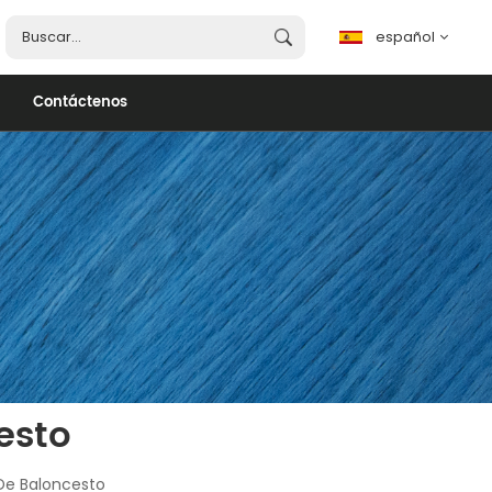
español
Contáctenos
español
English
français
português
العربية
esto
De Baloncesto