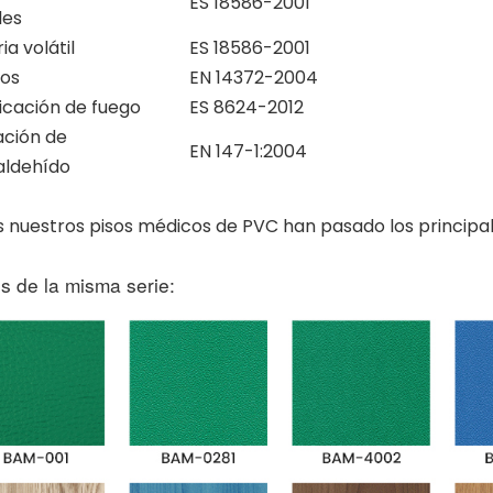
ES 18586-2001
les
ia volátil
ES 18586-2001
tos
EN 14372-2004
ficación de fuego
ES 8624-2012
ación de
EN 147-1:2004
aldehído
 nuestros pisos médicos de PVC han pasado los principal
s de la misma serie: