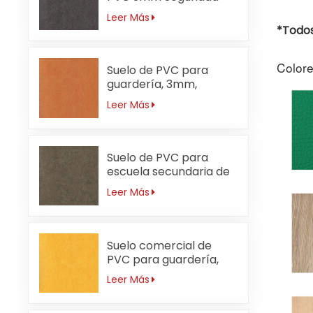
Leer Más
*Todos
Colore
Suelo de PVC para
guardería, 3mm,
ignífugo, naranja
Leer Más
Suelo de PVC para
escuela secundaria de
3 mm resistente al
Leer Más
desgaste
Suelo comercial de
PVC para guardería,
resistente al agua,
Leer Más
3mm