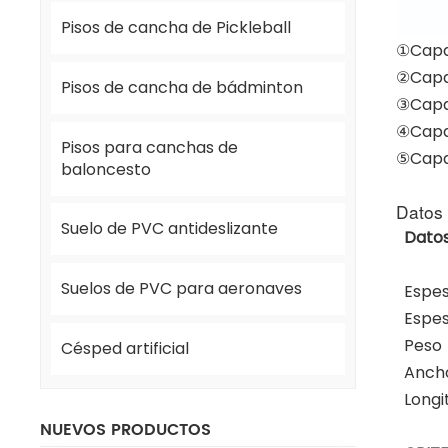
Pisos de cancha de Pickleball
①Capa
②Capa
Pisos de cancha de bádminton
③Capa 
④Capa
Pisos para canchas de
⑤Capa
baloncesto
Datos 
Suelo de PVC antideslizante
Datos
Suelos de PVC para aeronaves
Espes
Espes
Peso
Césped artificial
Ancho
Longit
NUEVOS PRODUCTOS