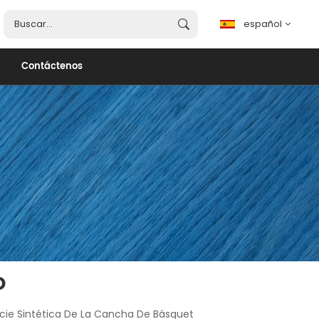
español
Contáctenos
español
English
français
português
العربية
o
icie Sintética De La Cancha De Básquet