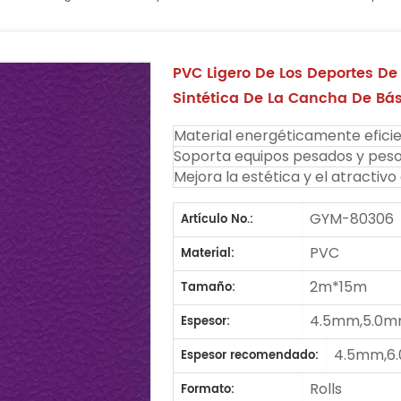
PVC Ligero De Los Deportes De
Sintética De La Cancha De Bá
Material energéticamente eficie
Soporta equipos pesados ​​y peso
Mejora la estética y el atractivo 
GYM-80306
Artículo No.:
PVC
Material:
2m*15m
Tamaño:
4.5mm,5.0m
Espesor:
4.5mm,6
Espesor recomendado:
Rolls
Formato: