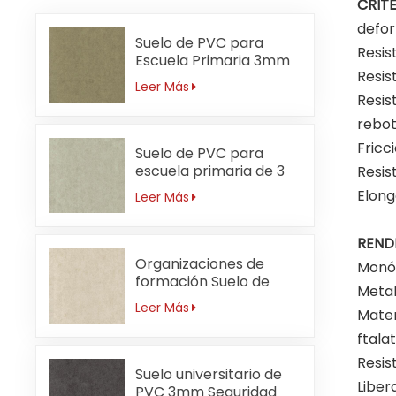
CRIT
defor
Suelo de PVC para
Resis
Escuela Primaria 3mm
Resis
Sin Formaldehído
Leer Más
Resis
rebot
Fricc
Suelo de PVC para
escuela primaria de 3
Resis
mm resistente a ácidos
Elong
Leer Más
y álcalis
REND
Organizaciones de
Monóm
formación Suelo de
Metal
PVC 3mm
Leer Más
Mater
Antibacteriano
ftala
Resis
Suelo universitario de
Liber
PVC 3mm Seguridad