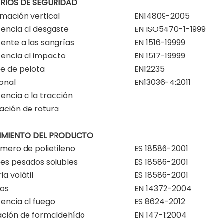
ERIOS DE SEGURIDAD
mación vertical
EN14809-2005
tencia al desgaste
EN ISO5470-1-1999
tente a las sangrías
EN 1516-19999
tencia al impacto
EN 1517-19999
e de pelota
EN12235
ional
EN13036-4:2011
tencia a la tracción
ación de rotura
IMIENTO DEL PRODUCTO
ero de polietileno
ES 18586-2001
es pesados ​​solubles
ES 18586-2001
ia volátil
ES 18586-2001
tos
EN 14372-2004
tencia al fuego
ES 8624-2012
ación de formaldehído
EN 147-1:2004