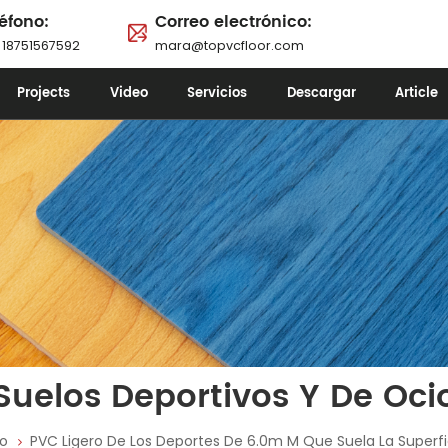
éfono:
Correo electrónico:
 18751567592
mara@topvcfloor.com
Projects
Video
Servicios
Descargar
Article
Suelos Deportivos Y De Oci
io
PVC Ligero De Los Deportes De 6.0m M Que Suela La Superf