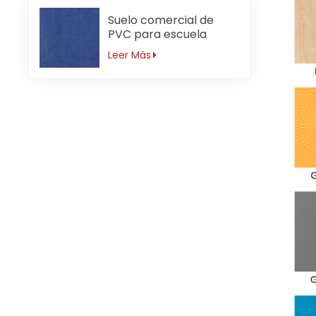
Suelo comercial de
PVC para escuela
primaria antideslizante
Leer Más
de 3mm