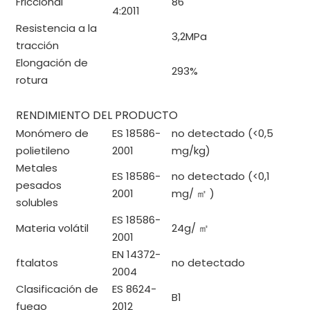
Friccional
86
4:2011
Resistencia a la
3,2MPa
tracción
Elongación de
293%
rotura
RENDIMIENTO DEL PRODUCTO
Monómero de
ES 18586-
no detectado (<0,5
polietileno
2001
mg/kg)
Metales
ES 18586-
no detectado (<0,1
pesados ​​
2001
mg/
㎡
)
solubles
ES 18586-
Materia volátil
24g/
㎡
2001
EN 14372-
ftalatos
no detectado
2004
Clasificación de
ES 8624-
B1
fuego
2012