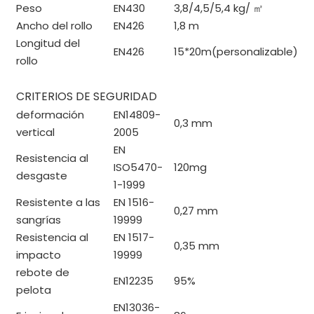
Peso
EN430
3,8/4,5/5,4 kg/
㎡
Ancho del rollo
EN426
1,8 m
Longitud del
EN426
15*20m(personalizable)
rollo
CRITERIOS DE SEGURIDAD
deformación
EN14809-
0,3 mm
vertical
2005
EN
Resistencia al
ISO5470-
120mg
desgaste
1-1999
Resistente a las
EN 1516-
0,27 mm
sangrías
19999
Resistencia al
EN 1517-
0,35 mm
impacto
19999
rebote de
EN12235
95%
pelota
EN13036-