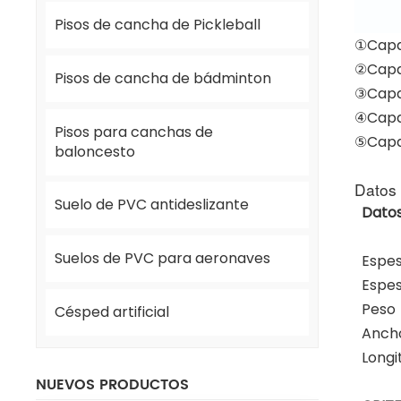
Pisos de cancha de Pickleball
①Capa
②Capa
Pisos de cancha de bádminton
③Capa 
④Capa
Pisos para canchas de
⑤Capa
baloncesto
Datos 
Suelo de PVC antideslizante
Datos
Suelos de PVC para aeronaves
Espes
Espes
Peso
Césped artificial
Ancho
Longit
NUEVOS PRODUCTOS