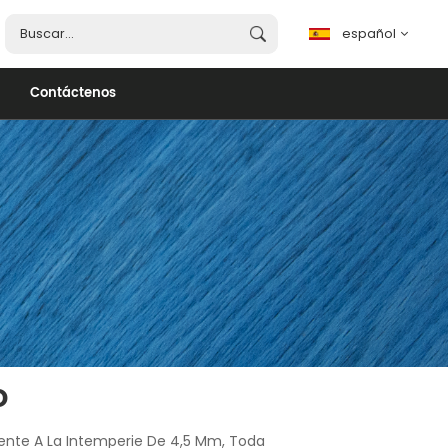
español
Contáctenos
español
English
français
português
العربية
o
ente A La Intemperie De 4,5 Mm, Toda