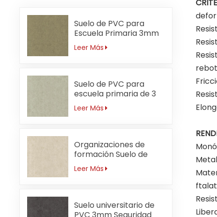
CRIT
defor
Suelo de PVC para
Resis
Escuela Primaria 3mm
Resis
Sin Formaldehído
Leer Más
Resis
rebot
Fricc
Suelo de PVC para
escuela primaria de 3
Resis
mm resistente a ácidos
Elong
Leer Más
y álcalis
REND
Organizaciones de
Monóm
formación Suelo de
Metal
PVC 3mm
Leer Más
Mater
Antibacteriano
ftala
Resis
Suelo universitario de
Liber
PVC 3mm Seguridad