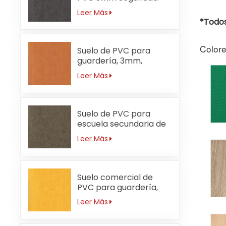
Leer Más
*Todos
Colore
Suelo de PVC para
guardería, 3mm,
ignífugo, naranja
Leer Más
Suelo de PVC para
escuela secundaria de
3 mm resistente al
Leer Más
desgaste
Suelo comercial de
PVC para guardería,
resistente al agua,
Leer Más
3mm