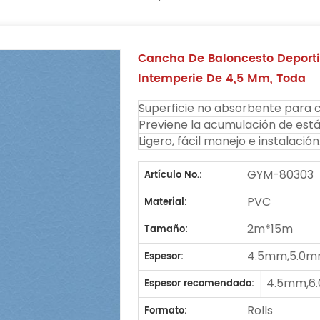
Cancha De Baloncesto Deporti
Intemperie De 4,5 Mm, Toda
Superficie no absorbente para c
Previene la acumulación de estát
Ligero, fácil manejo e instalación
GYM-80303
Artículo No.:
PVC
Material:
2m*15m
Tamaño:
4.5mm,5.0m
Espesor:
4.5mm,6
Espesor recomendado:
Rolls
Formato: