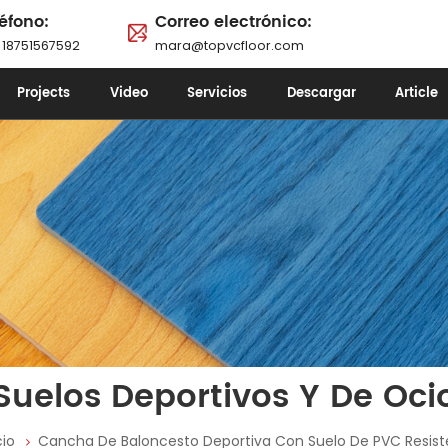
éfono:
Correo electrónico:
 18751567592
mara@topvcfloor.com
Projects
Video
Servicios
Descargar
Article
Suelos Deportivos Y De Oci
cio
Cancha De Baloncesto Deportiva Con Suelo De PVC Resist