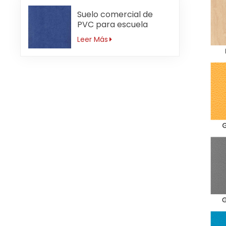
Suelo comercial de
PVC para escuela
primaria antideslizante
Leer Más
de 3mm