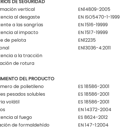
ERIOS DE SEGURIDAD
mación vertical
EN14809-2005
tencia al desgaste
EN ISO5470-1-1999
tente a las sangrías
EN 1516-19999
tencia al impacto
EN 1517-19999
e de pelota
EN12235
ional
EN13036-4:2011
tencia a la tracción
ación de rotura
IMIENTO DEL PRODUCTO
ero de polietileno
ES 18586-2001
es pesados ​​solubles
ES 18586-2001
ia volátil
ES 18586-2001
tos
EN 14372-2004
tencia al fuego
ES 8624-2012
ación de formaldehído
EN 147-1:2004