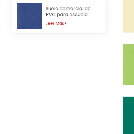
Suelo comercial de
PVC para escuela
primaria antideslizante
Leer Más
de 3mm