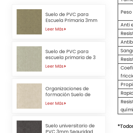
Peso 
Suelo de PVC para
Escuela Primaria 3mm
Anti 
Sin Formaldehído
Leer Más
Resis
Anti
Sangr
Suelo de PVC para
escuela primaria de 3
Resis
mm resistente a ácidos
Leer Más
Coefi
y álcalis
fricc
Propi
Organizaciones de
Rapid
formación Suelo de
PVC 3mm
Resis
Leer Más
Antibacteriano
quím
Suelo universitario de
*Todos
PVC 3mm Seguridad