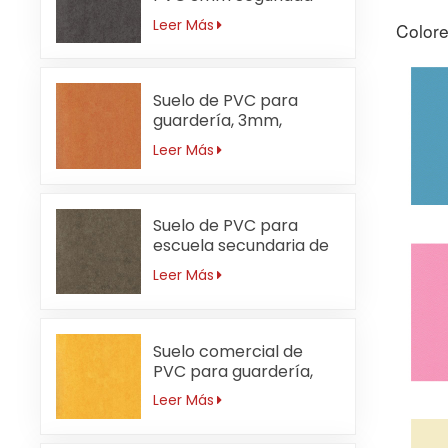
Leer Más
Colore
Suelo de PVC para
guardería, 3mm,
ignífugo, naranja
Leer Más
Suelo de PVC para
escuela secundaria de
3 mm resistente al
Leer Más
desgaste
Suelo comercial de
PVC para guardería,
resistente al agua,
Leer Más
3mm