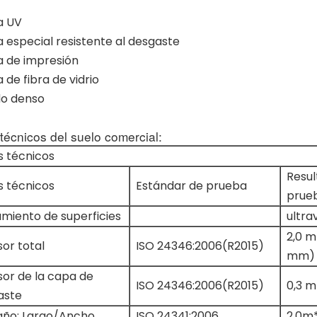
 UV
especial resistente al desgaste
 de impresión
de fibra de vidrio
o denso
técnicos del suelo comercial:
s técnicos
Resul
s técnicos
Estándar de prueba
prue
miento de superficies
ultra
2,0 m
or total
ISO 24346:2006(R2015)
mm)
or de la capa de
ISO 24346:2006(R2015)
0,3 
aste
ño: Largo/Ancho
ISO 24341:2006
2,0m