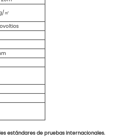
g/㎡
lovoltios
 mm
es estándares de pruebas internacionales.