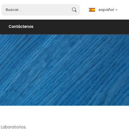
español
Contáctenos
español
English
français
português
العربية
Laboratorios.