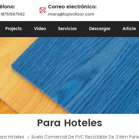
éfono:
Correo electrónico:
 18751567592
mara@topvcfloor.com
Projects
Video
Servicios
Descargar
Article
Para Hoteles
ara Hoteles
Suelo Comercial De PVC Reciclable De 3 Mm Para 