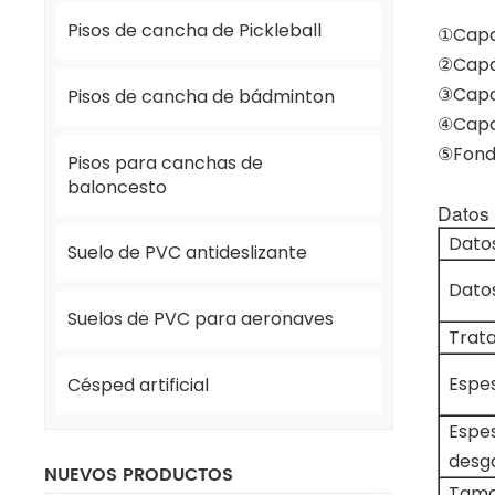
Pisos de cancha de Pickleball
①Capa
②Capa 
③Capa
Pisos de cancha de bádminton
④Capa 
⑤Fond
Pisos para canchas de
baloncesto
Datos 
Dato
Suelo de PVC antideslizante
Dato
Suelos de PVC para aeronaves
Trata
Espes
Césped artificial
Espes
desg
NUEVOS PRODUCTOS
Tama