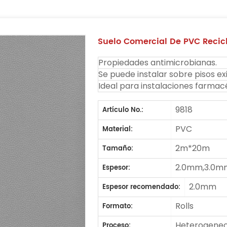
Suelo Comercial De PVC Recicl
Propiedades antimicrobianas.
Se puede instalar sobre pisos ex
Ideal para instalaciones farmac
9818
Artículo No.:
PVC
Material:
2m*20m
Tamaño:
2.0mm,3.0m
Espesor:
2.0mm
Espesor recomendado:
Rolls
Formato:
Heterogeneo
Proceso: