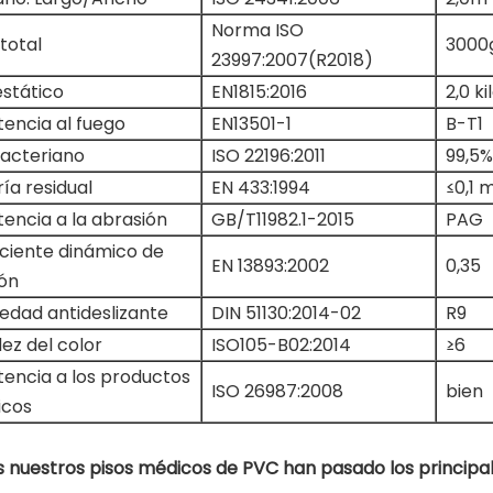
Norma ISO
total
3000
23997:2007(R2018)
estático
EN1815:2016
2,0 ki
tencia al fuego
EN13501-1
B-T1
bacteriano
ISO 22196:2011
99,5%
ía residual
EN 433:1994
≤0,1
tencia a la abrasión
GB/T11982.1-2015
PAG
ciente dinámico de
EN 13893:2002
0,35
ión
edad antideslizante
DIN 51130:2014-02
R9
ez del color
ISO105-B02:2014
≥6
tencia a los productos
ISO 26987:2008
bien
icos
 nuestros pisos médicos de PVC han pasado los principal