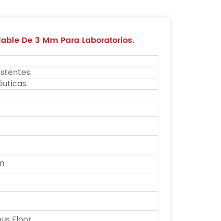
able De 3 Mm Para Laboratorios.
istentes.
éuticas.
m
us Floor