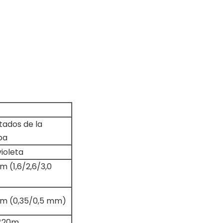
tados de la
ba
violeta
m (1,6/2,6/3,0
mm (0,35/0,5 mm)
*20m