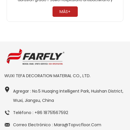
antimoho, 0 formaldehído. Fácil mantenimiento, no es
necesario encerar ​
MÁS+
WUXI TEFA DECORATION MATERIAL CO., LTD.
Agregar : No.5 Huaqing Intelligent Park, Huishan District,
Wuxi, Jiangsu, China
Teléfono : +86 18751567592
Correo Electrónico : Mara@topvcfloor.com