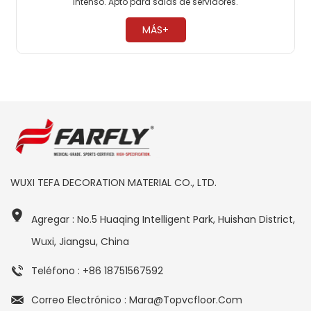
intenso. Apto para salas de servidores. ​
MÁS+
WUXI TEFA DECORATION MATERIAL CO., LTD.
Agregar : No.5 Huaqing Intelligent Park, Huishan District,
Wuxi, Jiangsu, China
Teléfono : +86 18751567592
Correo Electrónico : Mara@topvcfloor.com