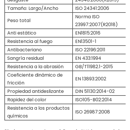
Tamaño: Largo/Ancho
ISO 24341:2006
Norma ISO
Peso total
23997:2007(R2018)
Anti estático
EN1815:2016
Resistencia al fuego
EN13501-1
Antibacteriano
ISO 22196:2011
Sangría residual
EN 433:1994
Resistencia a la abrasión
GB/T11982.1-2015
Coeficiente dinámico de
EN 13893:2002
fricción
Propiedad antideslizante
DIN 51130:2014-02
Rapidez del color
ISO105-B02:2014
Resistencia a los productos
ISO 26987:2008
químicos