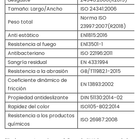
Tamaño: Largo/Ancho
ISO 24341:2006
Norma ISO
Peso total
23997:2007(R2018)
Anti estático
EN1815:2016
Resistencia al fuego
EN13501-1
Antibacteriano
ISO 22196:2011
Sangría residual
EN 433:1994
Resistencia a la abrasión
GB/T11982.1-2015
Coeficiente dinámico de
EN 13893:2002
fricción
Propiedad antideslizante
DIN 51130:2014-02
Rapidez del color
ISO105-B02:2014
Resistencia a los productos
ISO 26987:2008
químicos