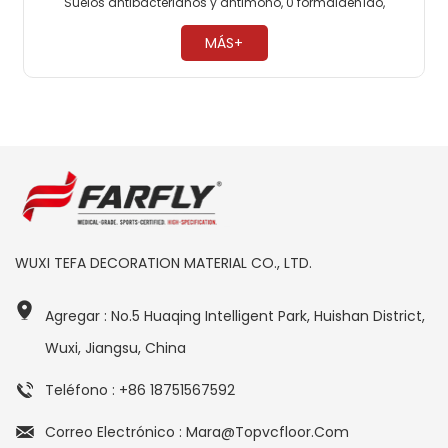
Suelos antibacterianos y antimoho, 0 formaldehído,
respetuosos con el medio ambiente; Los suelos
comerciales de PVC son muy resistentes a la presión. ​
MÁS+
WUXI TEFA DECORATION MATERIAL CO., LTD.
Agregar : No.5 Huaqing Intelligent Park, Huishan District,
Wuxi, Jiangsu, China
Teléfono : +86 18751567592
Correo Electrónico : Mara@topvcfloor.com